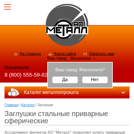
На главную
Карта сайта
Написать нам
Ваш город:
Махачкала
Махачкала
Ваш город:
Махачкала
?
8 (800) 555-59-82
Да
Нет
Каталог металлопроката
Главная
/
Каталог
/ Заглушки
Заглушки стальные приварные
сферические
Ассортимент фитингов АО "Металл" позволяет купить приварные