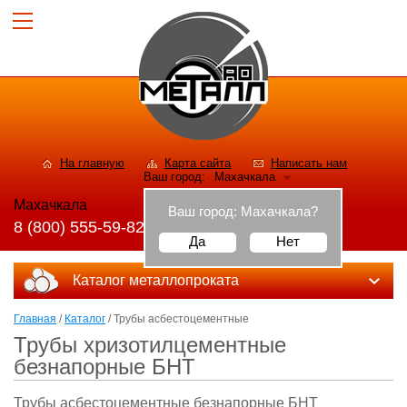
На главную
Карта сайта
Написать нам
Ваш город:
Махачкала
Махачкала
Ваш город:
Махачкала
?
8 (800) 555-59-82
Да
Нет
Каталог металлопроката
Главная
/
Каталог
/ Трубы асбестоцементные
Трубы хризотилцементные
безнапорные БНТ
Трубы асбестоцементные безнапорные БНТ