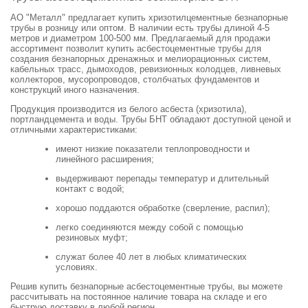
АО "Металл" предлагает купить хризотилцементные безнапорные
трубы в розницу или оптом. В наличии есть трубы длиной 4-5
метров и диаметром 100-500 мм. Предлагаемый для продажи
ассортимент позволит купить асбестоцементные трубы для
создания безнапорных дренажных и мелиорационных систем,
кабельных трасс, дымоходов, ревизионных колодцев, ливневых
коллекторов, мусоропроводов, столбчатых фундаментов и
конструкций иного назначения.
Продукция производится из белого асбеста (хризотила),
портландцемента и воды. Трубы БНТ обладают доступной ценой и
отличными характеристиками:
имеют низкие показатели теплопроводности и
линейного расширения;
выдерживают перепады температур и длительный
контакт с водой;
хорошо поддаются обработке (сверление, распил);
легко соединяются между собой с помощью
резиновых муфт;
служат более 40 лет в любых климатических
условиях.
Решив купить безнапорные асбестоцементные трубы, вы можете
рассчитывать на постоянное наличие товара на складе и его
быструю доставку в любой регион.