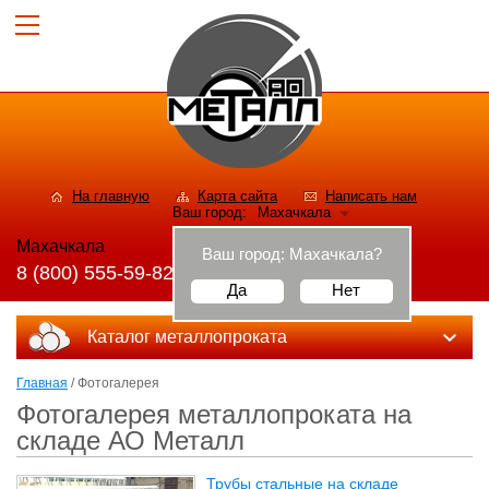
На главную
Карта сайта
Написать нам
Ваш город:
Махачкала
Махачкала
Ваш город:
Махачкала
?
8 (800) 555-59-82
Да
Нет
Каталог металлопроката
Главная
/ Фотогалерея
Фотогалерея металлопроката на
складе АО Металл
Трубы стальные на складе
(52)